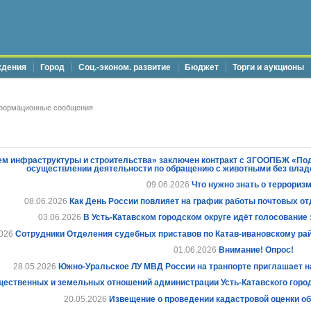
ждения
Город
Соц.-эконом. развитие
Бюджет
Торги и аукционы
формационные сообщения
м инфраструктуры и строительства» заключен контракт с ЗГООПБЖ «Пода
осуществлении деятельности по обращению с животными без владе
09.06.2026
Что нужно знать о террориз
08.06.2026
Как День России повлияет на график работы почтовых от
03.06.2026
В Усть-Катавском городском округе идёт голосование
026
Сотрудники Отделения судебных приставов по Катав-ивановскому райо
01.06.2026
Внимание! Опрос!
28.05.2026
Южно-Уральское ЛУ МВД России на транпорте приглашает н
ественных и земельных отношений администрации Усть-Катавского горо
20.05.2026
Извещение о проведении кадастровой оценки о