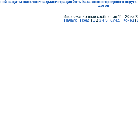
ой защиты населения администрации Усть-Катавского городского округа п
детей
Информационные сообщения 11 - 20 из 2
Начало
|
Пред.
|
1
2
3
4
5
|
След.
|
Конец
|