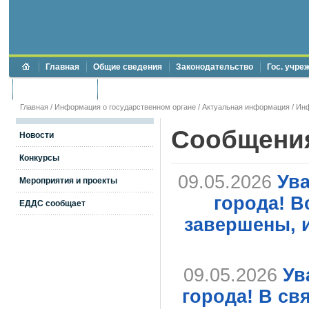
Главная
Общие сведения
Законодательство
Гос. учре
Торги и аукционы
Противодействие коррупции
Главная
/
Информация о государственном органе
/
Актуальная информация
/
Ин
Сообщени
Новости
Конкурсы
09.05.2026
Ув
Мероприятия и проекты
города! В
ЕДДС сообщает
завершены, 
09.05.2026
Ув
города! В св