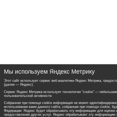
Мы используем Яндекс Метрику
Этот сайт использует сервис веб-аналитики Яндекс Метрика, предос
(далее — Яндекс).
Сервис Яндекс Метрика использует технологию “cookie” — небольши
пользовательской активности.
Собранная при помощи cookie информация не может идентифицироват
использовании вами данного сайта, собранная при помощи cookie, бу
Федерации. Яндекс будет обрабатывать эту информацию для оценки ис
предоставления других услуг. Яндекс обрабатывает эту информацию 