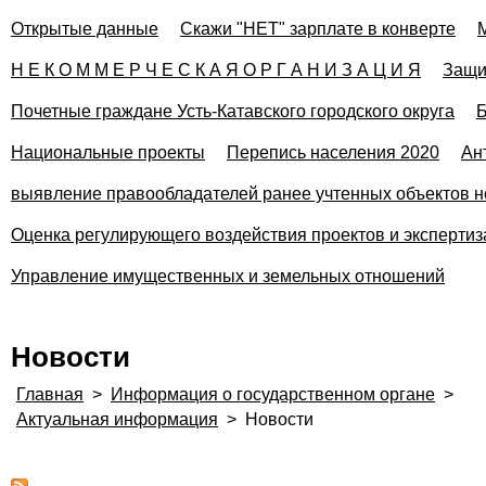
Открытые данные
Скажи "НЕТ" зарплате в конверте
Н Е К О М М Е Р Ч Е С К А Я О Р Г А Н И З А Ц И Я
Защи
Почетные граждане Усть-Катавского городского округа
Б
Национальные проекты
Перепись населения 2020
Ан
выявление правообладателей ранее учтенных объектов н
Оценка регулирующего воздействия проектов и эксперти
Управление имущественных и земельных отношений
Новости
Главная
>
Информация о государственном органе
>
Актуальная информация
>
Новости