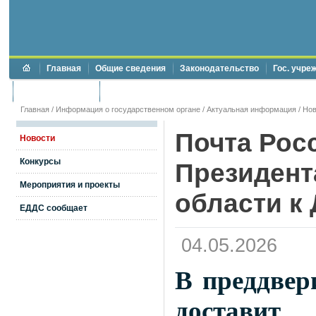
Главная
Общие сведения
Законодательство
Гос. учре
Торги и аукционы
Противодействие коррупции
Главная
/
Информация о государственном органе
/
Актуальная информация
/
Нов
Почта Рос
Новости
Конкурсы
Президент
Мероприятия и проекты
области к
ЕДДС сообщает
04.05.2026
В преддвер
достави