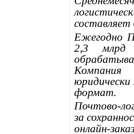
Среднем
логистич
составляет 
Ежегодно П
2,3 млрд
обрабатыв
Компани
юридически 
формат.
Почтово-ло
за сохранно
онлайн-зак