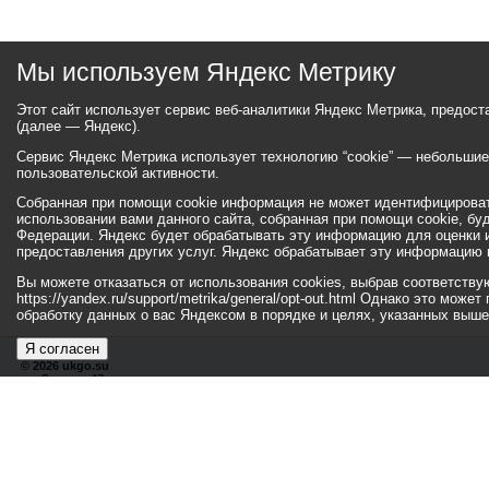
Мы используем Яндекс Метрику
Этот сайт использует сервис веб-аналитики Яндекс Метрика, предос
(далее — Яндекс).
Сервис Яндекс Метрика использует технологию “cookie” — небольши
пользовательской активности.
Собранная при помощи cookie информация не может идентифицироват
использовании вами данного сайта, собранная при помощи cookie, бу
Федерации. Яндекс будет обрабатывать эту информацию для оценки ис
предоставления других услуг. Яндекс обрабатывает эту информацию 
Вы можете отказаться от использования cookies, выбрав соответств
https://yandex.ru/support/metrika/general/opt-out.html Однако это мо
обработку данных о вас Яндексом в порядке и целях, указанных выше
Я согласен
© 2026 ukgo.su
ул. Ленина, 47а
тел.: +7 (351-67) 2-52-34
Эл. почта:
adm-pressa@yandex.ru
© 2001-2010 «Би
Хиты
109808437
262789
Посетители
29333261