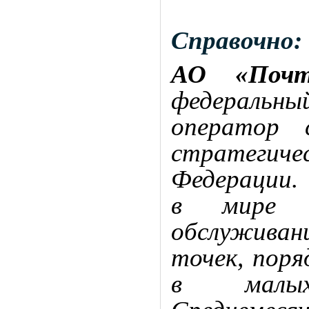
Справочно:
АО «Почт
федеральны
оператор 
стратегиче
Федерации.
в мире п
обслуживан
точек, поря
в малых