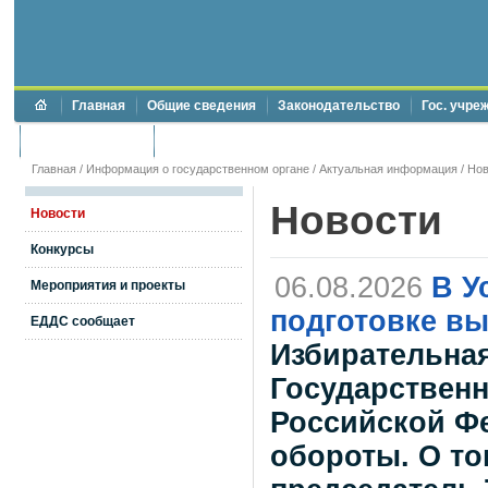
Главная
Общие сведения
Законодательство
Гос. учре
Торги и аукционы
Противодействие коррупции
Главная
/
Информация о государственном органе
/
Актуальная информация
/
Нов
Новости
Новости
Конкурсы
06.08.2026
В У
Мероприятия и проекты
подготовке вы
ЕДДС сообщает
Избирательна
Государствен
Российской Ф
обороты. О то