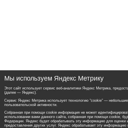
Мы используем Яндекс Метрику
Этот сайт использует сервис веб-аналитики Яндекс Метрика, предос
(далее — Яндекс).
Сервис Яндекс Метрика использует технологию “cookie” — небольши
пользовательской активности.
Собранная при помощи cookie информация не может идентифицироват
использовании вами данного сайта, собранная при помощи cookie, бу
Федерации. Яндекс будет обрабатывать эту информацию для оценки ис
предоставления других услуг. Яндекс обрабатывает эту информацию 