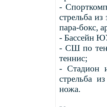
- Спорткомп
стрельба из
пара-бокс, 
- Бассейн Ю
- СШ по тен
теннис;
- Стадион и
стрельба и
ножа.