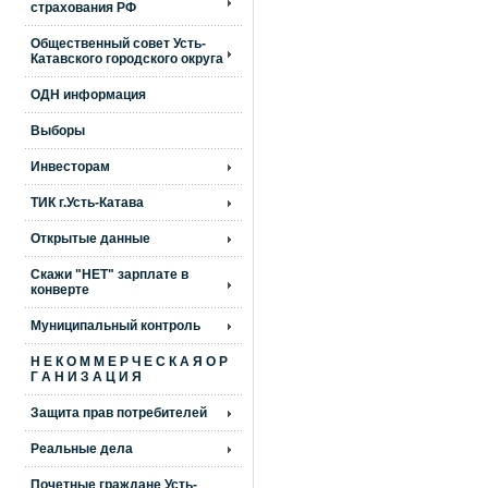
страхования РФ
Общественный совет Усть-
Катавского городского округа
ОДН информация
Выборы
Инвесторам
ТИК г.Усть-Катава
Открытые данные
Скажи "НЕТ" зарплате в
конверте
Муниципальный контроль
Н Е К О М М Е Р Ч Е С К А Я О Р
Г А Н И З А Ц И Я
Защита прав потребителей
Реальные дела
Почетные граждане Усть-