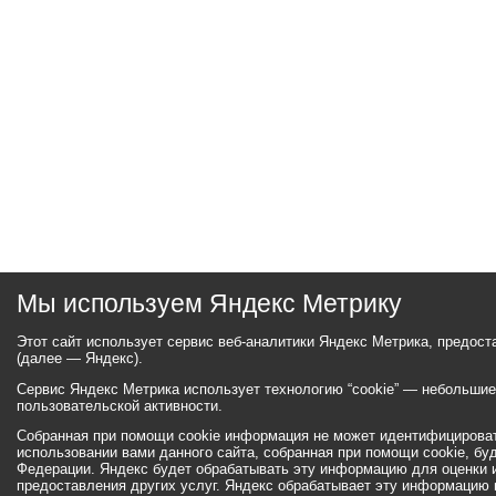
Мы используем Яндекс Метрику
Этот сайт использует сервис веб-аналитики Яндекс Метрика, предос
(далее — Яндекс).
Сервис Яндекс Метрика использует технологию “cookie” — небольши
пользовательской активности.
Собранная при помощи cookie информация не может идентифицироват
использовании вами данного сайта, собранная при помощи cookie, бу
Федерации. Яндекс будет обрабатывать эту информацию для оценки ис
предоставления других услуг. Яндекс обрабатывает эту информацию 