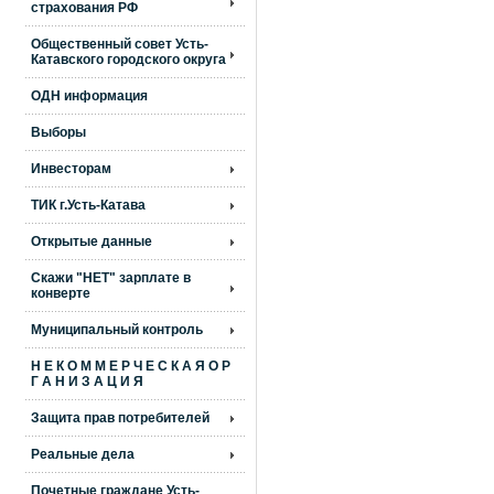
страхования РФ
Общественный совет Усть-
Катавского городского округа
ОДН информация
Выборы
Инвесторам
ТИК г.Усть-Катава
Открытые данные
Скажи "НЕТ" зарплате в
конверте
Муниципальный контроль
Н Е К О М М Е Р Ч Е С К А Я О Р
Г А Н И З А Ц И Я
Защита прав потребителей
Реальные дела
Почетные граждане Усть-