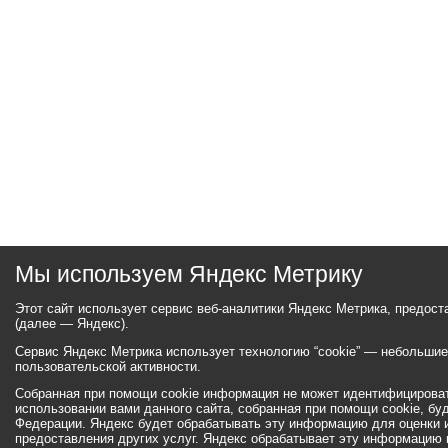
Мы используем Яндекс Метрику
Этот сайт использует сервис веб-аналитики Яндекс Метрика, предос
(далее — Яндекс).
Сервис Яндекс Метрика использует технологию “cookie” — небольши
пользовательской активности.
Собранная при помощи cookie информация не может идентифицироват
использовании вами данного сайта, собранная при помощи cookie, бу
Федерации. Яндекс будет обрабатывать эту информацию для оценки ис
предоставления других услуг. Яндекс обрабатывает эту информацию 