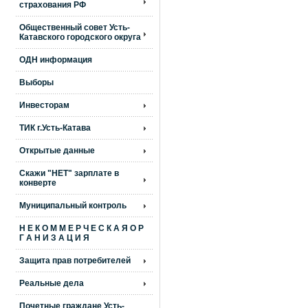
страхования РФ
Общественный совет Усть-
Катавского городского округа
ОДН информация
Выборы
Инвесторам
ТИК г.Усть-Катава
Открытые данные
Скажи "НЕТ" зарплате в
конверте
Муниципальный контроль
Н Е К О М М Е Р Ч Е С К А Я О Р
Г А Н И З А Ц И Я
Защита прав потребителей
Реальные дела
Почетные граждане Усть-