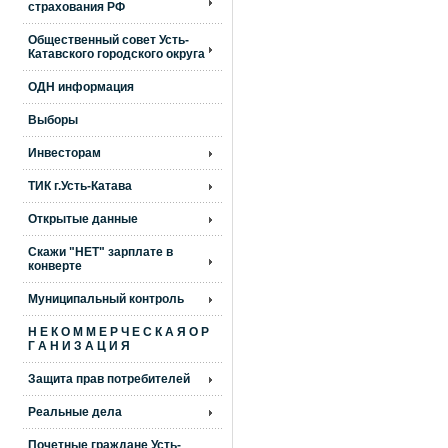
страхования РФ
Общественный совет Усть-
Катавского городского округа
ОДН информация
Выборы
Инвесторам
ТИК г.Усть-Катава
Открытые данные
Скажи "НЕТ" зарплате в
конверте
Муниципальный контроль
Н Е К О М М Е Р Ч Е С К А Я О Р
Г А Н И З А Ц И Я
Защита прав потребителей
Реальные дела
Почетные граждане Усть-