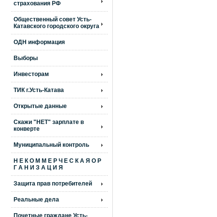
страхования РФ
Общественный совет Усть-
Катавского городского округа
ОДН информация
Выборы
Инвесторам
ТИК г.Усть-Катава
Открытые данные
Скажи "НЕТ" зарплате в
конверте
Муниципальный контроль
Н Е К О М М Е Р Ч Е С К А Я О Р
Г А Н И З А Ц И Я
Защита прав потребителей
Реальные дела
Почетные граждане Усть-