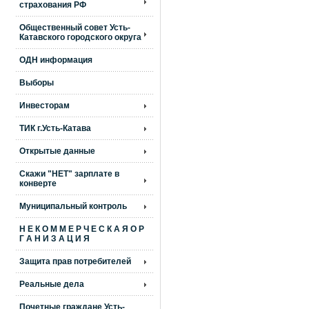
страхования РФ
Общественный совет Усть-
Катавского городского округа
ОДН информация
Выборы
Инвесторам
ТИК г.Усть-Катава
Открытые данные
Скажи "НЕТ" зарплате в
конверте
Муниципальный контроль
Н Е К О М М Е Р Ч Е С К А Я О Р
Г А Н И З А Ц И Я
Защита прав потребителей
Реальные дела
Почетные граждане Усть-