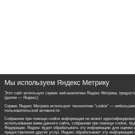
Мы используем Яндекс Метрику
Этот сайт использует сервис веб-аналитики Яндекс Метрика, предос
(далее — Яндекс).
Сервис Яндекс Метрика использует технологию “cookie” — небольши
пользовательской активности.
Собранная при помощи cookie информация не может идентифицироват
использовании вами данного сайта, собранная при помощи cookie, бу
Федерации. Яндекс будет обрабатывать эту информацию для оценки ис
предоставления других услуг. Яндекс обрабатывает эту информацию 