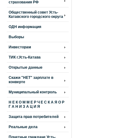
страхования РФ
Общественный совет Усть-
Катавского городского округа
ОДН информация
Выборы
Инвесторам
ТИК г.Усть-Катава
Открытые данные
Скажи "НЕТ" зарплате в
конверте
Муниципальный контроль
Н Е К О М М Е Р Ч Е С К А Я О Р
Г А Н И З А Ц И Я
Защита прав потребителей
Реальные дела
Почетные граждане Усть-