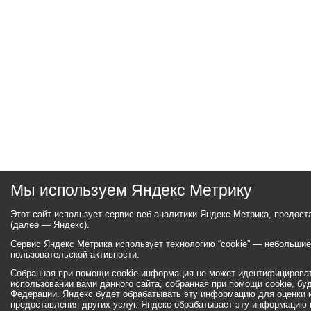
Мы используем Яндекс Метрику
Этот сайт использует сервис веб-аналитики Яндекс Метрика, предос
(далее — Яндекс).
Сервис Яндекс Метрика использует технологию “cookie” — небольши
пользовательской активности.
Собранная при помощи cookie информация не может идентифицироват
использовании вами данного сайта, собранная при помощи cookie, бу
Федерации. Яндекс будет обрабатывать эту информацию для оценки ис
предоставления других услуг. Яндекс обрабатывает эту информацию 