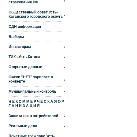
страхования РФ
Общественный совет Усть-
Катавского городского округа
ОДН информация
Выборы
Инвесторам
ТИК г.Усть-Катава
Открытые данные
Скажи "НЕТ" зарплате в
конверте
Муниципальный контроль
Н Е К О М М Е Р Ч Е С К А Я О Р
Г А Н И З А Ц И Я
Защита прав потребителей
Реальные дела
Почетные граждане Усть-