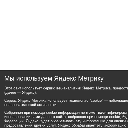
Мы используем Яндекс Метрику
Этот сайт использует сервис веб-аналитики Яндекс Метрика, предос
(далее — Яндекс).
Сервис Яндекс Метрика использует технологию “cookie” — небольши
пользовательской активности.
Собранная при помощи cookie информация не может идентифицироват
использовании вами данного сайта, собранная при помощи cookie, бу
Федерации. Яндекс будет обрабатывать эту информацию для оценки ис
предоставления других услуг. Яндекс обрабатывает эту информацию 