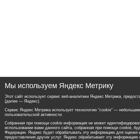
Мы используем Яндекс Метрику
Этот сайт использует сервис веб-аналитики Яндекс Метрика, предос
(далее — Яндекс).
Сервис Яндекс Метрика использует технологию “cookie” — небольши
пользовательской активности.
Собранная при помощи cookie информация не может идентифицироват
использовании вами данного сайта, собранная при помощи cookie, бу
Федерации. Яндекс будет обрабатывать эту информацию для оценки ис
предоставления других услуг. Яндекс обрабатывает эту информацию 