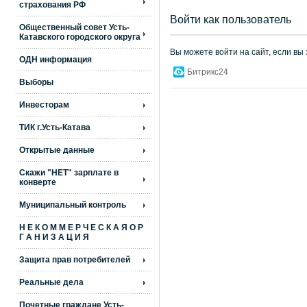
страхования РФ
Войти как пользователь
Общественный совет Усть-
Катавского городского округа
Вы можете войти на сайт, если вы
ОДН информация
Битрикс24
Выборы
Инвесторам
ТИК г.Усть-Катава
Открытые данные
Скажи "НЕТ" зарплате в
конверте
Муниципальный контроль
Н Е К О М М Е Р Ч Е С К А Я О Р
Г А Н И З А Ц И Я
Защита прав потребителей
Реальные дела
Почетные граждане Усть-