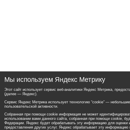
Мы используем Яндекс Метрику
Этот сайт использует сервис веб-аналитики Яндекс Метрика, предос
(далее — Яндекс).
Сервис Яндекс Метрика использует технологию “cookie” — небольши
пользовательской активности.
Собранная при помощи cookie информация не может идентифицироват
использовании вами данного сайта, собранная при помощи cookie, бу
Федерации. Яндекс будет обрабатывать эту информацию для оценки ис
предоставления других услуг. Яндекс обрабатывает эту информацию 