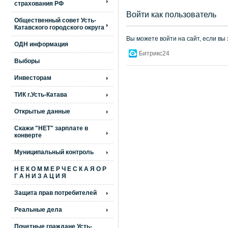
страхования РФ
Войти как пользователь
Общественный совет Усть-
Катавского городского округа
Вы можете войти на сайт, если вы
ОДН информация
Битрикс24
Выборы
Инвесторам
ТИК г.Усть-Катава
Открытые данные
Скажи "НЕТ" зарплате в
конверте
Муниципальный контроль
Н Е К О М М Е Р Ч Е С К А Я О Р
Г А Н И З А Ц И Я
Защита прав потребителей
Реальные дела
Почетные граждане Усть-