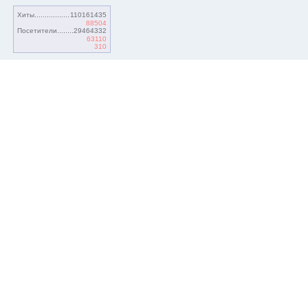
Хиты
110161435
88504
Посетители
29464332
63110
310