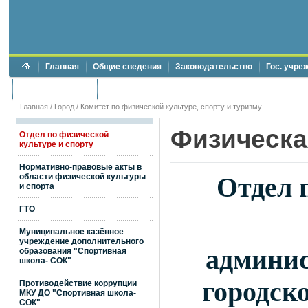
Главная
Общие сведения
Законодательство
Гос. учре
Торги и аукционы
Противодействие коррупции
Главная
/
Город
/
Комитет по физической культуре, спорту и туризму
Физическа
Отдел по физической
культуре и спорту
Нормативно-правовые акты в
Отдел 
области физической культуры
и спорта
ГТО
Муниципальное казённое
учреждение дополнительного
админис
образования "Спортивная
школа- СОК"
городск
Противодействие коррупции
МКУ ДО "Спортивная школа-
СОК"