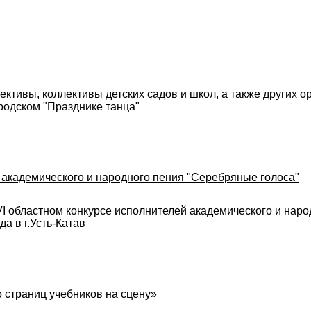
тивы, коллективы детских садов и школ, а также других ор
ородском "Празднике танца"
 академического и народного пения "Серебряные голоса"
VI областном конкурсе исполнителей академического и наро
а в г.Усть-Катав
о страниц учебников на сцену»