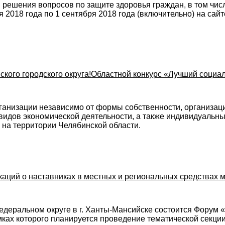
решения вопросов по защите здоровья граждан, в том числе
ня 2018 года по 1 сентября 2018 года (включительно) на с
ского городского округа!Областной конкурс «Лучший социа
организации независимо от формы собственности, организа
идов экономической деятельности, а также индивидуальн
на территории Челябинской области.
каций о наставниках в местных и региональных средствах 
федеральном округе в г. Ханты-Мансийске состоится Форум
мках которого планируется проведение тематической секци