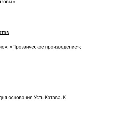
ызовы».
атав
ние»; «Прозаическое произведение»;
дня основания Усть-Катава. К