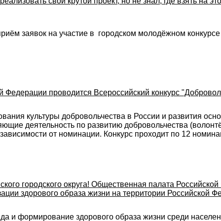
реализовать свой крутой проект, но не знал, где взять на э
приём заявок на участие в городском молодёжном конкурсе
й Федерации проводится Всероссийский конкурс "Доброволе
ования культуры добровольчества в России и развития осн
яющие деятельность по развитию добровольчества (волонтё
 зависимости от номинации. Конкурс проходит по 12 номина
ского городского округа! Общественная палата Российско
ации здорового образа жизни на территории Российской Фед
да и формирование здорового образа жизни среди населен