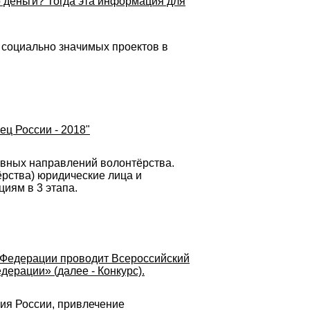
то деньги? Тогда эта информация для
 социально значимых проектов в
ц России - 2018"
овных направлений волонтёрства.
рства) юридические лица и
циям в 3 этапа.
й Федерации проводит Всероссийский
ерации» (далее - Конкурс).
ия России, привлечение