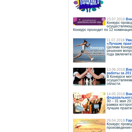
23.07.2018
Вни
Конкурс прово
осуществляющи
Конкурс проходит по 12 номинация
11.07.2018
Ува
«Лучшие практ
Целями Конкур
решения вопрос
года (включит
13.06.2018
Вни
работы за 201
В Конкурсе мо
осуществляемы
области.
14.05.2018
Вни
федерального
30 – 31 мая 2
рамках которо
лучшие практи
29.04.2018
Гор
Конкурс прово
произведение».