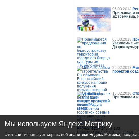
06.03.2018
Рег
Приглашаем шк
экстремизма. Я
05.03.2018
При
Уважаемые жит
Дворца культур
22.02.2018
Мин
проектов соз
15.02.2018
Отк
Приглашаем жи
Мы используем Яндекс Метрику
Анонсы 121 - 140 из 183
Начало
|
Пред.
|
5
6
7
8
9
|
След.
|
К
Этот сайт использует сервис веб-аналитики Яндекс Метрика, предост