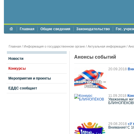
Главная
Общие сведения
Законодательство
Гос. учре
Главная
/
Информация о государственном органе
/
Актуальная информация
/
Ан
Анонсы событий
Новости
Конкурсы
20.09.2018
Вни
Мероприятия и проекты
ЕДДС сообщает
11.09.2018
Ко
Уважаемые жит
БЛИНОПЁКОВ
29.08.2018
«У 
Внимание! С 1