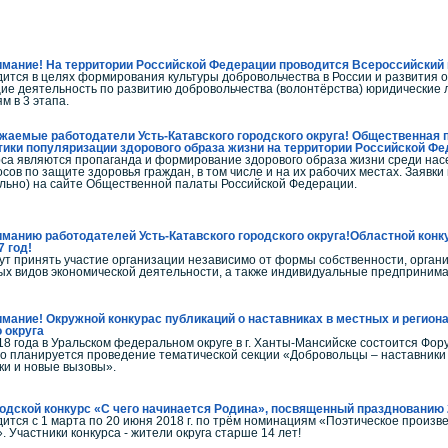
мание! На территории Российской Федерации проводится Всероссийский 
дится в целях формирования культуры добровольчества в России и развития 
е деятельность по развитию добровольчества (волонтёрства) юридические ли
м в 3 этапа.
жаемые работодатели Усть-Катавского городского округа! Общественная
ики популяризации здорового образа жизни на территории Российской Фед
са являются пропаганда и формирование здорового образа жизни среди нас
ов по защите здоровья граждан, в том числе и на их рабочих местах. Заявки 
ельно) на сайте Общественной палаты Российской Федерации.
манию работодателей Усть-Катавского городского округа!Областной конк
7 год!
гут принять участие организации независимо от формы собственности, орга
х видов экономической деятельности, а также индивидуальные предприним
мание! Окружной конкурас публикаций о наставниках в местных и регио
 округа
018 года в Уральском федеральном округе в г. Ханты-Мансийске состоится Фо
го планируется проведение тематической секции «Добровольцы – наставники 
ки и новые вызовы».
одской конкурс «С чего начинается Родина», посвященный празднованию 2
дится с 1 марта по 20 июня 2018 г. по трём номинациям «Поэтическое произ
 Участники конкурса - жители округа старше 14 лет!