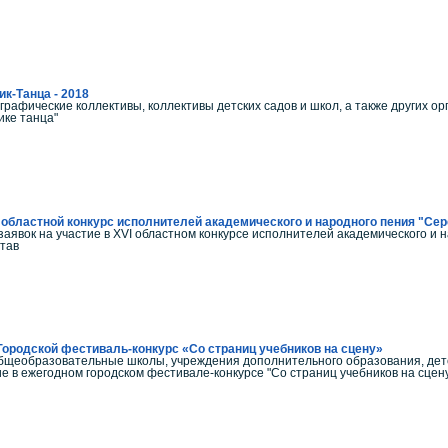
к-Танца - 2018
рафические коллективы, коллективы детских садов и школ, а также других орг
ике танца"
 областной конкурс исполнителей академического и народного пения "Се
заявок на участие в XVI областном конкурсе исполнителей академического и 
атав
 Городской фестиваль-конкурс «Со страниц учебников на сцену»
щеобразовательные школы, учреждения дополнительного образования, дет
ие в ежегодном городском фестивале-конкурсе "Со страниц учебников на сцен