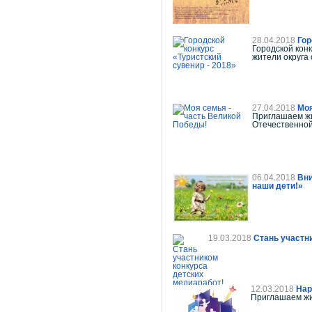
28.04.2018
Гор
Городской кон
жители округа 
27.04.2018
Моя
Приглашаем жи
Отечественной
06.04.2018
Вни
наши дети!»
19.03.2018
Стань участн
12.03.2018
Нар
Приглашаем жи