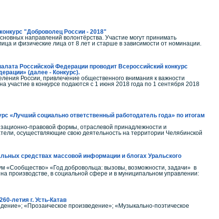
конкурс "Доброволец России - 2018"
основных направлений волонтёрства. Участие могут принимать
ца и физические лица от 8 лет и старше в зависимости от номинации.
 палата Российской Федерации проводит Всероссийский конкурс
ерации» (далее - Конкурс).
еления России, привлечение общественного внимания к важности
на участие в конкурсе подаются с 1 июня 2018 года по 1 сентября 2018
урс «Лучший социально ответственный работодатель года» по итогам
низационно-правовой формы, отраслевой принадлежности и
атели, осуществляющие свою деятельность на территории Челябинской
нальных средствах массовой информации и блогах Уральского
рум «Сообщество» «Год добровольца: вызовы, возможности, задачи» в
на производстве, в социальной сфере и в муниципальном управлении:
60-летия г. Усть-Катав
ведение»; «Прозаическое произведение»; «Музыкально-поэтическое