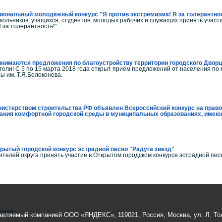
иональный молодёжный конкурс "Я против экстремизма! Я за толерантно
ольников, учащихся, студентов, молодых рабочих и служащих принять участи
 за толерантность!"
нимаются предложения по благоустройству территории городского Дворц
ели! С 5 по 15 марта 2018 года открыт приём предложений от населения по 
ы им. Т.Я.Белоконева.
истерством строительства РФ объявлен Всероссийский конкурс на право
дания комфортной городской среды в муниципальных образованиях, имею
рытый городской конкурс эстрадной песни "Радуга звёзд"
телей округа принять участие в Открытом городском конкурсе эстрадной песн
онец
авляемый компанией ООО «ЯНДЕКС», 119021, Россия, Москва, ул. Л. Тол