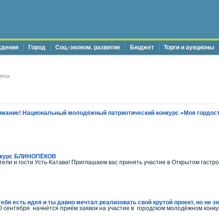
ждения
Город
Соц.-эконом. развитие
Бюджет
Торги и аукционы
онсы
мание! Национальный молодёжный патриотический конкурс «Моя гордост
нкурс БЛИНОПЁКОВ
ели и гости Усть-Катава! Приглашаем вас принять участие в Открытом гастро
!
тебя есть идея и ты давно мечтал реализовать свой крутой проект, но не з
0 сентября начнётся приём заявок на участие в городском молодёжном конк