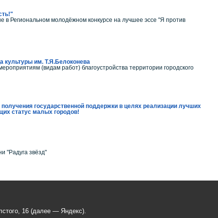
сть!"
е в Региональном молодёжном конкурсе на лучшее эссе "Я против
а культуры им. Т.Я.Белоконева
мероприятиям (видам работ) благоустройства территории городского
 получения государственной поддержки в целях реализации лучших
щих статус малых городов!
и "Радуга звёзд"
стого, 16 (далее — Яндекс).