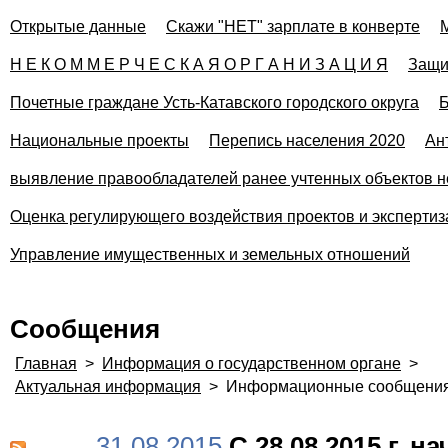
Открытые данные
Скажи "НЕТ" зарплате в конверте
Н Е К О М М Е Р Ч Е С К А Я О Р Г А Н И З А Ц И Я
Защи
Почетные граждане Усть-Катавского городского округа
Б
Национальные проекты
Перепись населения 2020
Ан
выявление правообладателей ранее учтенных объектов н
Оценка регулирующего воздействия проектов и эксперти
Управление имущественных и земельных отношений
Сообщения
Главная
>
Информация о государственном органе
>
Актуальная информация
>
Информационные сообщени
31.08.2015
С 28.08.2015 г. н