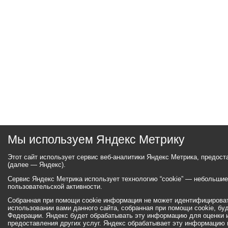
Мы используем Яндекс Метрику
Этот сайт использует сервис веб-аналитики Яндекс Метрика, предос
(далее — Яндекс).
Сервис Яндекс Метрика использует технологию “cookie” — небольши
пользовательской активности.
Собранная при помощи cookie информация не может идентифицироват
использовании вами данного сайта, собранная при помощи cookie, бу
Федерации. Яндекс будет обрабатывать эту информацию для оценки ис
предоставления других услуг. Яндекс обрабатывает эту информацию 