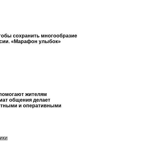
тобы сохранить многообразие
ссии. «Марафон улыбок»
 помогают жителям
мат общения делает
нятными и оперативными
ики