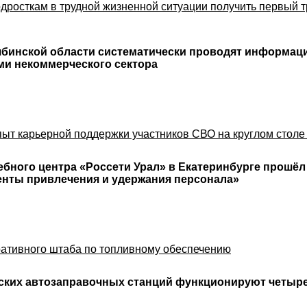
росткам в трудной жизненной ситуации получить первый т
ябинской области систематически проводят информац
ми некоммерческого сектора
пыт карьерной поддержки участников СВО на круглом столе
чебного центра «Россети Урал» в Екатеринбурге прошёл
енты привлечения и удержания персонала»
ративного штаба по топливному обеспечению
дских автозаправочных станций функционируют четыр