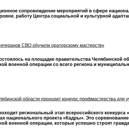
ионное сопровождение мероприятий в сфере национа
овне, работу Центра социальной и культурной адапта
ветеранов СВО обучили ораторскому мастерству
остоялось на площадке правительства Челябинской об
ной военной операции со всего региона и муниципаль
елябинской области проходит конкурс профмастерства для 
роходит региональный этап всероссийского конкурса 
ках национального проекта «Кадры». Это соревновани
ной военной операции, которые успешно строят гражд