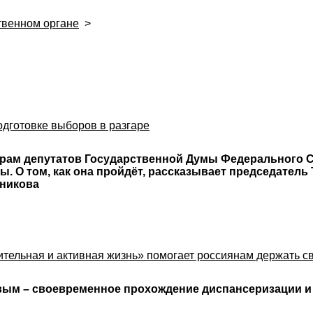
твенном органе
>
и
одготовке выборов в разгаре
рам депутатов Государственной Думы Федерального 
ы. О том, как она пройдёт, рассказывает председател
ьникова
тельная и активная жизнь» помогает россиянам держать с
вым – своевременное прохождение диспансеризации и