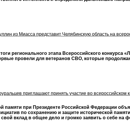
уллин из Миасса представит Челябинскую область на всеро
тоги регионального этапа Всероссийского конкурса «
первые провели для ветеранов СВО, которые продолж
оуральцев приглашают принять участие во всероссийском 
й памяти при Президенте Российской Федерации объяв
ициатив по сохранению и защите исторической памяти
 свой вклад в общее дело и громко заявить о себе на