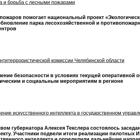
а и борьба с лесными пожарами
 пожаров помогает национальный проект «Экологическ
обновление парка лесохозяйственной и противопожарн
ентров
антитеррористической комиссии Челябинской области
ние безопасности в условиях текущей оперативной об
ическим и социальным мероприятиям в регионе
ие искусственного интеллекта в государственном управл
вом губернатора Алексея Текслера состоялось заседа
екту. Участники подвели итоги реализации пилотных 
твенного интеллекта и определили дальнейшие направ