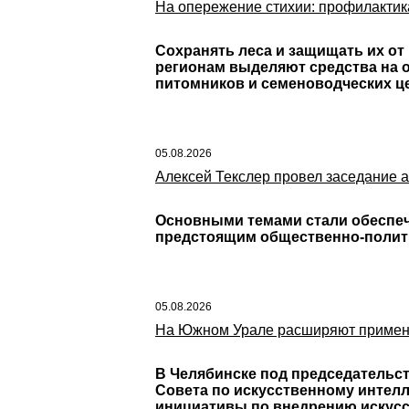
На опережение стихии: профилактик
Сохранять леса и защищать их от
регионам выделяют средства на 
питомников и семеноводческих ц
05.08.2026
Алексей Текслер провел заседание 
Основными темами стали обеспече
предстоящим общественно-полит
05.08.2026
На Южном Урале расширяют применен
В Челябинске под председательст
Совета по искусственному интелл
инициативы по внедрению искусс