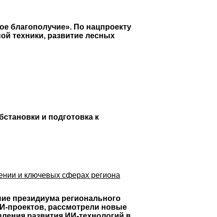
ое благополучие». По нацпроекту
ой техники, развитие лесных
становки и подготовка к
ении и ключевых сферах региона
ние президиума регионального
ИИ-проектов, рассмотрели новые
ления развития ИИ-технологий в