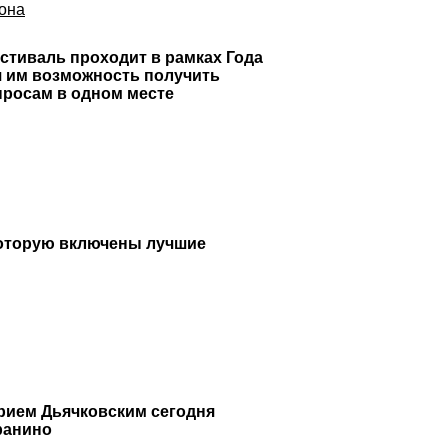
иона
стиваль проходит в рамках Года
я им возможность получить
просам в одном месте
которую включены лучшие
трием Дьячковским сегодня
ранино