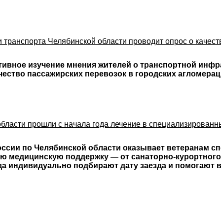
 транспорта Челябинской области проводит опрос о качест
тивное изучение мнения жителей о транспортной инфр
ество пассажирских перевозок в городских агломерац
области прошли с начала года лечение в специализирован
ссии по Челябинской области оказывает ветеранам с
ю медицинскую поддержку — от санаторно-курортного
а индивидуально подбирают дату заезда и помогают 