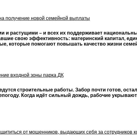
 на получение новой семейной выплаты
 и растущими – и всех их поддерживает национальны
вшие свою эффективность: материнский капитал, един
вые, которые помогают повышать качество жизни семе
ение входной зоны парка ДК
ведутся строительные работы. Забор почти готов, оста
епогоду. Когда идёт сильный дождь, рабочие укрываютс
защититься от мошенников, выдающих себя за сотрудников 