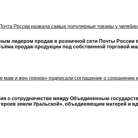
 Почта России назвала самые популярные товары у челяби
ным лидером продаж в розничной сети Почты России в
бъёма продаж продукции под собственной торговой м
 мам и жен героев» подписали соглашение о сохранении 
ния о сотрудничестве между Объединенным государст
 героев земли Уральской», объединяющим матерей и в