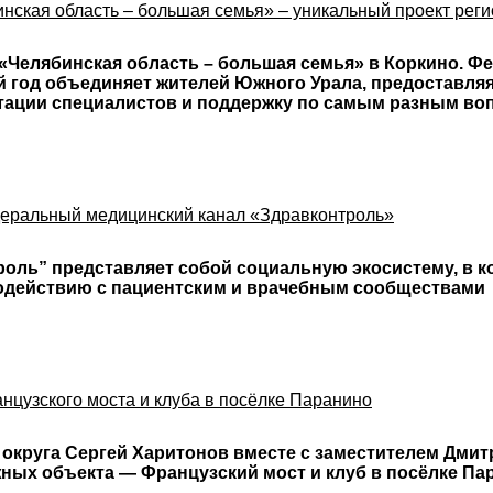
нская область – большая семья» – уникальный проект рег
«Челябинская область – большая семья» в Коркино. Фе
й год объединяет жителей Южного Урала, предоставля
ьтации специалистов и поддержку по самым разным во
еральный медицинский канал «Здравконтроль»
оль” представляет собой социальную экосистему, в 
одействию с пациентским и врачебным сообществами
нцузского моста и клуба в посёлке Паранино
о округа Сергей Харитонов вместе с заместителем Дми
ных объекта — Французский мост и клуб в посёлке Па