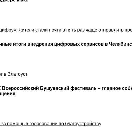
цифру»: жители стали почти в пять раз чаще отправлять п
чные итоги внедрения цифровых сервисов в Челябинс
т в Златоуст
 IX Всероссийский Бушуевский фестиваль – главное соб
бщения
 за помощь в голосовании по благоустройству