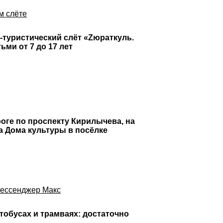
м слёте
-туристический слёт «Zюраткуль.
ми от 7 до 17 лет
оге по проспекту Кирилычева, на
а Дома культуры в посёлке
мессенджер Макс
тобусах и трамваях: достаточно