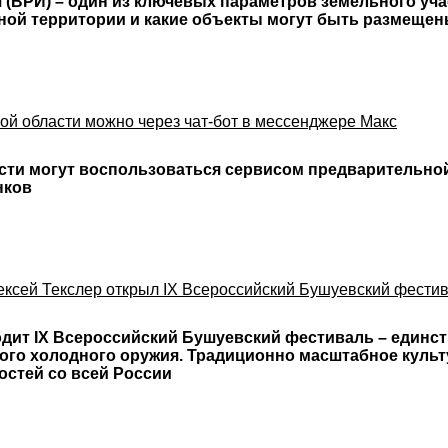
(ВРИ) – один из ключевых параметров земельного учас
нной территории и какие объекты могут быть размеще
й области можно через чат-бот в мессенджере Макс
асти могут воспользоваться сервисом предварительно
нков
ексей Текслер открыл IX Всероссийский Бушуевский фести
ходит IX Всероссийский Бушуевский фестиваль – единс
ого холодного оружия. Традиционно масштабное куль
остей со всей России