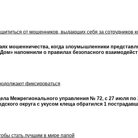
защититься от мошенников, выдающих себя за сотрудников 
аях мошенничества, когда злоумышленники представл
 Дом» напомнили о правилах безопасного взаимодейст
продолжают фиксироваться
ла Межрегионального управления № 72, с 27 июля по 
одского округа с укусом клеща обратился 1 пострадав
тобы стать лучшим в мире папой