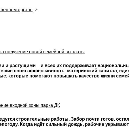
твенном органе
>
и
 на получение новой семейной выплаты
 и растущими – и всех их поддерживает национальны
вшие свою эффективность: материнский капитал, един
вые, которые помогают повышать качество жизни семе
ение входной зоны парка ДК
ведутся строительные работы. Забор почти готов, оста
епогоду. Когда идёт сильный дождь, рабочие укрываютс