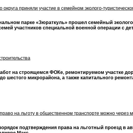
го округа приняли участие в семейном эколого-туристическо
иональном парке «Зюраткуль» прошел семейный эколого
семей участников специальной военной операции с деть
строительства
абот на строящемся ФОКе, ремонтируемом участке дор
о шестого микрорайона, а также капитального ремонт
 право на льготу в общественном транспорте можно через 
орядок подтверждения права на льготный проезд в ав
нджере Макс