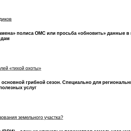
диков
замена» полиса ОМС или просьба «обновить» данные в
ндам
елей «тихой охоты»
л основной грибной сезон. Специально для региональ
 полезных услуг
зования земельного участка?