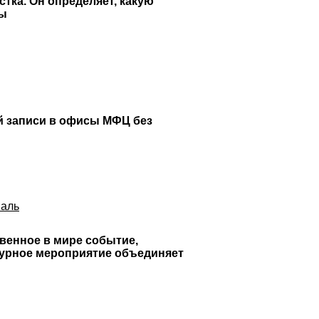
тка. Он определяет, какую
ны
й записи в офисы МФЦ без
валь
твенное в мире событие,
турное мероприятие объединяет