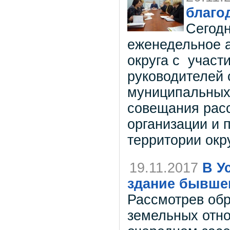
благо
Сегод
еженедельное 
округа с участ
руководителей 
муниципальных 
совещания рас
организации и 
территории окру
19.11.2017
В У
здание бывшег
Рассмотрев об
земельных отно