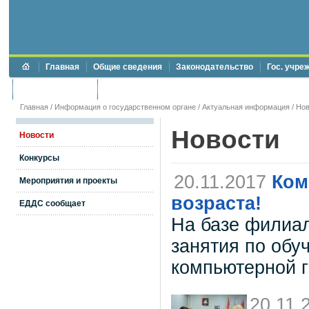
Главная
Общие сведения
Законодательство
Гос. учре
Торги и аукционы
Противодействие коррупции
Главная
/
Информация о государственном органе
/
Актуальная информация
/
Нов
Новости
Новости
Конкурсы
20.11.2017
Ком
Мероприятия и проекты
возраста!
ЕДДС сообщает
На базе филиал
занятия по обу
компьютерной г
20.11.