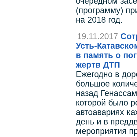
очередном засе
(программу) пр
на 2018 год.
19.11.2017
Сот
Усть-Катавско
в память о по
жертв ДТП
Ежегодно в дор
большое количе
назад Генасса
которой было р
автоавариях ка
день и в предд
мероприятия п