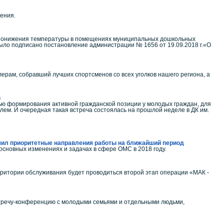
ления.
ия понижения температуры в помещениях муниципальных дошкольных
ыло подписано постановление администрации № 1656 от 19.09.2018 г.«О
рам, собравший лучших спортсменов со всех уголков нашего региона, а
в
лью формирования активной гражданской позиции у молодых граждан, для
м. И очередная такая встреча состоялась на прошлой неделе в ДК им.
чил приоритетные направления работы на ближайший период
сновных изменениях и задачах в сфере ОМС в 2018 году.
ерритории обслуживания будет проводиться второй этап операции «МАК -
тречу-конференцию с молодыми семьями и отдельными людьми,