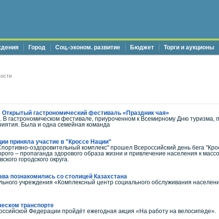
ждения
Город
Соц.-эконом. развитие
Бюджет
Торги и аукционы
ости
л Открытый гастрономический фестиваль «Праздник чая»
. В гастрономическом фестивале, приуроченном к Всемирному Дню туризма, 
риятия. Была и одна семейная команда
ии приняла участие в "Кроссе Нации"
портивно-оздоровительный комплекс" прошел Всероссийский день бега "Крос
орого – пропаганда здорового образа жизни и привлечение населения к масс
ского городского округа.
ава познакомились со столицей Казахстана
ьного учреждения «Комплексный центр социального обслуживания населения 
ческом транспорте
 Российской Федерации пройдёт ежегодная акция «На работу на велосипеде».