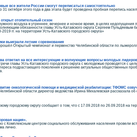
ервые все жители России смогут переписаться самостоятельно
по 31 октября этого года в два этапа будет проведена пробная перепись насе
т открыт отопительный сезон
аружного воздуха в утреннее, вечернее и ночное время, в целях недопущен
олняющим обязанности главы Усть-Катавского округа Сергеем Пульдяевым б
2019 гг. на территории Усть-Катавского городского округа»
ики выиграли летние соревнования
рошёл Открытый чемпионат и первенство Челябинской области по лыжеролле
ва ответил на все интересующие и волнующие вопросы молодых лидеро
тречи главы Усть-Катавского городского округа с молодежью проводятся с це
ереса подрастающего поколения к решению актуальных общественных пробле
а.
звитие онкологической помощи и медицинской реабилитации: ТФОМС озву
лябинской области директор ведомства Ирина Михалевская рассказала об о
ому городскому округу сообщает о том, что с 17.09.2018 по 26.09.2018 на т
оровая нация».
но с Комплексным центром социального обслуживания населения провели вс
ма лично.