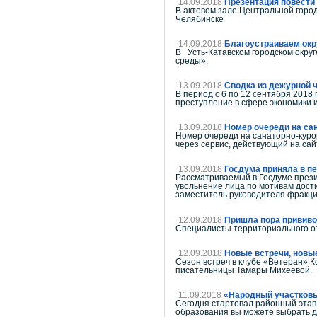
14.09.2018
Презентация повести
В актовом зале Центральной горо
Челябинске
14.09.2018
Благоустраиваем окр
В Усть-Катавском городском окру
среды».
13.09.2018
Сводка из дежурной 
В период с 6 по 12 сентября 2018
преступление в сфере экономики 
13.09.2018
Номер очереди на са
Номер очереди на санаторно-курор
через сервис, действующий на са
13.09.2018
Госдума приняла в п
Рассматриваемый в Госдуме прези
увольнение лица по мотивам дост
заместитель руководителя фракци
12.09.2018
Пришла пора прививо
Специалисты территориального от
12.09.2018
Новые встречи, новы
Сезон встреч в клубе «Ветеран» К
писательницы Тамары Михеевой.
11.09.2018
«Народный участков
Сегодня стартовал районный этап
образования вы можете выбрать д