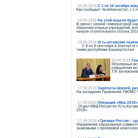
20.09.2018
С 1 по 10 октября вп
Как сообщает Челябинскстат, с 1 
19.09.2018
На этой неделе буде
В связи с низкой температурой н
образовательных учреждений, исп
начале отопительного сезона 2018-
19.09.2018
Усть-катавские лыжн
С 8 по 9 сентября в Златоусте п
также республики Башкортостан.
18.09.2018
Гла
Регулярные вс
повышения инт
Т.Я. Белоконев
17.09.2018
Зарплаты врачей, ра
На заседании Правления ТФОМС Че
17.09.2018
Операция «Мак-2018»
Отдел МВД России по Усть-Катавск
2018».
17.09.2018
«Трезвая Россия – зд
Управление образования совмест
знакомыми с проблемой алкоголиз