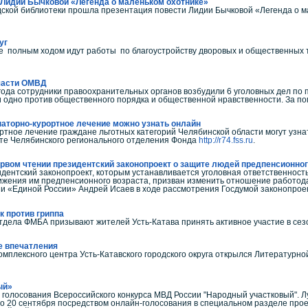
 Лидии Бычковой «Легенда о маленьком охотнике»
дской библиотеки прошла презентация повести Лидии Бычковой «Легенда о м
уг
ге полным ходом идут работы по благоустройству дворовых и общественных
части ОМВД
 года сотрудники правоохранительных органов возбудили 6 уголовных дел по 
и одно против общественного порядка и общественной нравственности. За 
наторно-курортное лечение можно узнать онлайн
тное лечение граждане льготных категорий Челябинской области могут узнат
йте Челябинского регионального отделения Фонда
http://r74.fss.ru
.
ервом чтении президентский законопроект о защите людей предпенсионног
дентский законопроект, которым устанавливается уголовная ответственност
ижения им предпенсионного возраста, призван изменить отношение работода
и «Единой России» Андрей Исаев в ходе рассмотрения Госдумой законопроек
к против гриппа
дела ФМБА призывают жителей Усть-Катава принять активное участие в сезо
е впечатления
омплексного центра Усть-Катавского городского округа открылся Литературн
ый»
 голосования Всероссийского конкурса МВД России "Народный участковый". 
о 20 сентября посредством онлайн-голосования в специальном разделе прое