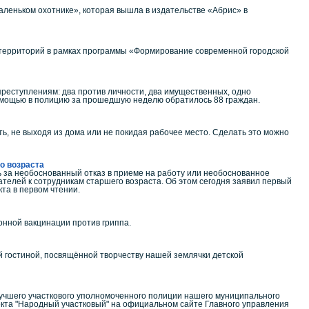
аленьком охотнике», которая вышла в издательстве «Абрис» в
 территорий в рамках программы «Формирование современной городской
преступлениям: два против личности, два имущественных, одно
помощью в полицию за прошедшую неделю обратилось 88 граждан.
ь, не выходя из дома или не покидая рабочее место. Сделать это можно
о возраста
ь за необоснованный отказ в приеме на работу или необоснованное
телей к сотрудникам старшего возраста. Об этом сегодня заявил первый
та в первом чтении.
нной вакцинации против гриппа.
ой гостиной, посвящённой творчеству нашей землячки детской
Лучшего участкового уполномоченного полиции нашего муниципального
кта "Народный участковый" на официальном сайте Главного управления