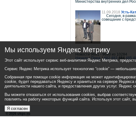
Министерства внутренних дел Рос
11.09.2018
Усть-Ка
Сегодня, в рамках
совещание с предс
Мы используем Яндекс Метрику
Новости 9661 - 9680 из 10284
Начало
|
Пред.
|
482
483
484
485
4
Этот сайт использует сервис веб-аналитики Яндекс Метрика, предост
Сервис Яндекс Метрика использует технологию “cookie” — небольши
Собранная при помощи cookie информация не может идентифицировать
cookie, будет передаваться Яндексу и храниться на сервере Яндекса
деятельности нашего сайта, и предоставления других услуг. Яндекс
Вы можете отказаться от использования cookies, выбрав соответствующ
повлиять на работу некоторых функций сайта. Используя этот сайт, 
Я согласен
© 2026 ukgo.su
ул. Ленина, 47а
тел.: +7 (351-67) 2-52-34
Эл. почта:
adm-pressa@yandex.ru