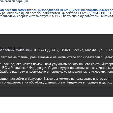
сийской Федерации.
тав посетил заместитель руководителя ОГБУ «Дирекция спортивно-массо
 рабочей выездной поездки, заместитель директора ОГБУ «ДСММ и ВФСК ГТ
тавителями спорткомитета округа и МКУ «Спортивно-оздоровительный компл
86
|
След.
|
Конец
авляемый компанией ООО «ЯНДЕКС», 119021, Россия, Москва, ул. Л. Тол
е текстовые файлы, размещаемые на компьютере пользователей с целью 
 вас, однако может помочь нам улучшить работу нашего сайта. Информ
 в ЕС и Российской Федерации. Яндекс будет обрабатывать эту информа
 обрабатывает эту информацию в порядке, установленном в условиях исп
ие настройки в браузере. Также вы можете использовать инструмент — ht
вы соглашаетесь на обработку данных о вас Яндексом в порядке и целях,
© 2001-2010 «Битрикс», «1С-Бит