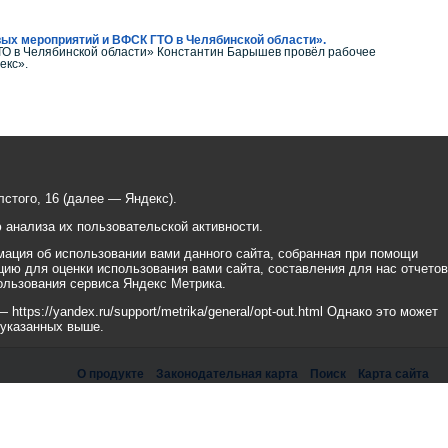
вых мероприятий и ВФСК ГТО в Челябинской области».
О в Челябинской области» Константин Барышев провёл рабочее
екс».
стого, 16 (далее — Яндекс).
анализа их пользовательской активности.
ация об использовании вами данного сайта, собранная при помощи
цию для оценки использования вами сайта, составления для нас отчетов
ользования сервиса Яндекс Метрика.
tps://yandex.ru/support/metrika/general/opt-out.html Однако это может
 указанных выше.
О продукте
Законодательная карта
Поиск
Карта сайта
рикс» Работает на
«1С-БИТРИКС: Официальный сайт государственной организации»