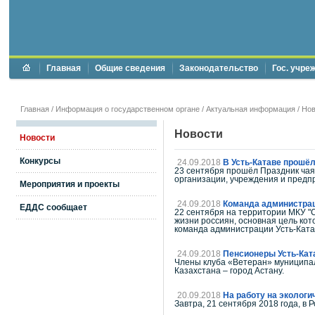
Главная
Общие сведения
Законодательство
Гос. учре
Главная
/
Информация о государственном органе
/
Актуальная информация
/
Нов
Новости
Новости
Конкурсы
24.09.2018
В Усть-Катаве прошё
23 сентября прошёл Праздник чая
организации, учреждения и предп
Мероприятия и проекты
24.09.2018
Команда администрац
ЕДДС сообщает
22 сентября на территории МКУ "С
жизни россиян, основная цель кот
команда администрации Усть-Катав
24.09.2018
Пенсионеры Усть-Кат
Члены клуба «Ветеран» муниципал
Казахстана – город Астану.
20.09.2018
На работу на экологи
Завтра, 21 сентября 2018 года, в