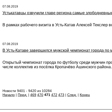
07.08.2019
Устькатавцы озвучили главе региона самые злободневны
В рамках рабочего визита в Усть-Катав Алексей Текслер в
07.08.2019
В Усть-Катаве завершился мужской чемпионат города по 
Открытый чемпионат города по футболу среди мужчин прош
числе коллектив из посёлка Кропачёво Ашинского района.
Новости 9401 - 9420 из 10284
Начало
|
Пред.
|
469
470
471
472
473
|
След.
|
Конец