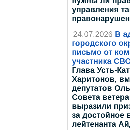
нужны ли прав
управления та
правонарушен
24.07.2026
В а
городского ок
письмо от ком
участника СВ
Глава Усть-Ка
Харитонов, вм
депутатов Оль
Совета ветер
выразили при
за достойное
лейтенанта Ай