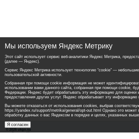
Мы используем Яндекс Метрику
Этот сайт использует сервис веб-аналитики Яндекс Метрика, предос
(далее — Яндекс).
Сервис Яндекс Метрика использует технологию “cookie” — небольши
пользовательской активности.
Собранная при помощи cookie информация не может идентифицироват
использовании вами данного сайта, собранная при помощи cookie, бу
Федерации. Яндекс будет обрабатывать эту информацию для оценки ис
предоставления других услуг. Яндекс обрабатывает эту информацию 
Вы можете отказаться от использования cookies, выбрав соответств
https://yandex.ru/support/metrika/general/opt-out.html Однако это мо
обработку данных о вас Яндексом в порядке и целях, указанных выше
Я согласен
© 2026 ukgo.su
ул. Ленина, 47а
тел.: +7 (351-67) 2-52-34