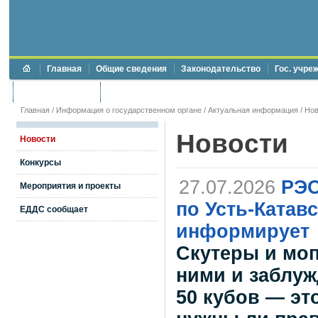
Главная
Общие сведения
Законодательство
Гос. учре
Торги и аукционы
Противодействие коррупции
Главная
/
Информация о государственном органе
/
Актуальная информация
/
Нов
Новости
Новости
Конкурсы
27.07.2026
РЭО
Мероприятия и проекты
по Усть-Катав
ЕДДС сообщает
информирует
Скутеры и моп
ними и заблуж
50 кубов — эт