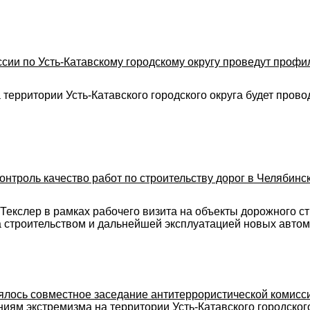
ии по Усть-Катавскому городскому округу проведут профи
а территории Усть-Катавского городского округа будет про
онтроль качество работ по строительству дорог в Челябинс
Текслер в рамках рабочего визита на объекты дорожного с
а строительством и дальнейшей эксплуатацией новых автом
оялось совместное заседание антитеррористической комис
ям экстремизма на территории Усть-Катавского городского