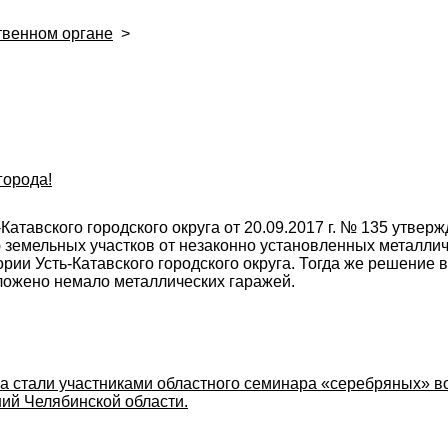
твенном органе
>
и
города!
атавского городского округа от 20.09.2017 г. № 135 утвер
 земельных участков от незаконно установленных металлич
ии Усть-Катавского городского округа. Тогда же решение вс
положено немало металлических гаражей.
ва стали участниками областного семинара «серебряных» в
ий Челябинской области.