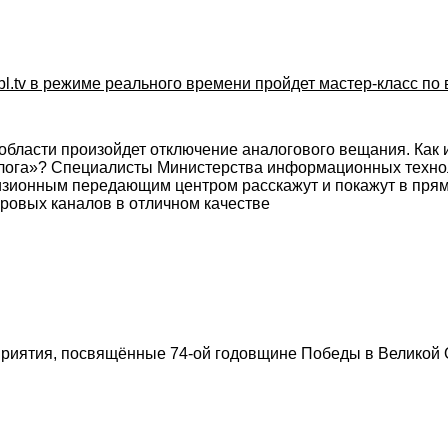
1obl.tv в режиме реального времени пройдет мастер-класс 
 области произойдет отключение аналогового вещания. Как 
лога»? Специалисты Министерства информационных технол
зионным передающим центром расскажут и покажут в прямо
ровых каналов в отличном качестве
риятия, посвящённые 74-ой годовщине Победы в Великой 