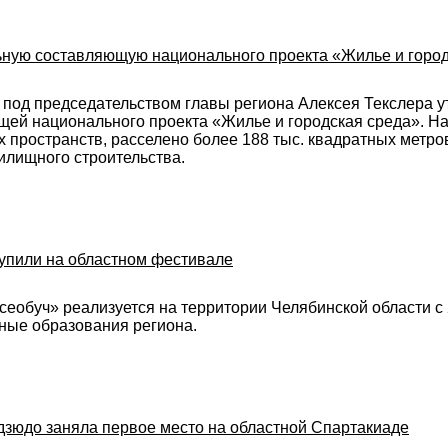
ьную составляющую национального проекта «Жилье и горо
 под председательством главы региона Алексея Текслера 
щей национального проекта «Жилье и городская среда». На
 пространств, расселено более 188 тыс. квадратных метро
илищного строительства.
упили на областном фестивале
еобуч» реализуется на территории Челябинской области с 
ные образования региона.
дзюдо заняла первое место на областной Спартакиаде