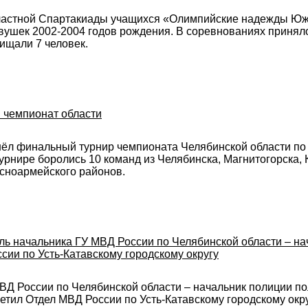
бластной Спартакиады учащихся «Олимпийские надежды Южн
вушек 2002-2004 годов рождения. В соревнованиях приняло
ищали 7 человек.
 чемпионат области
ошёл финальный турнир чемпионата Челябинской области по
рнире боролись 10 команд из Челябинска, Магнитогорска, К
асноармейского районов.
ль начальника ГУ МВД России по Челябинской области – н
сии по Усть-Катавскому городскому округу
МВД России по Челябинской области – начальник полиции п
етил Отдел МВД России по Усть-Катавскому городскому окру