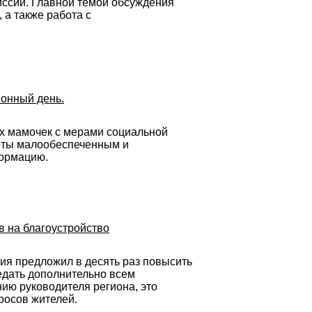
иссии. Главной темой обсуждения
 а также работа с
онный день.
х мамочек с мерами социальной
готы малообеспеченным и
формацию.
в на благоустройство
ия предложил в десять раз повысить
едать дополнительно всем
ию руководителя региона, это
росов жителей.