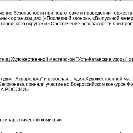
ние безопасности при подготовке и проведении торжеств
ьных организациях («Последний звонок», «Выпускной вечер
о городского округа» и «Обеспечение безопасности при про
ниц Художественной мастерской "Усть-Катавские узоры" от
тудия "Акварелька" и взрослая студия Художественной маст
.Белоконева приняли участие во Всероссийском конкурсе Ф
УША РОССИИ»
антинаркотической комиссии