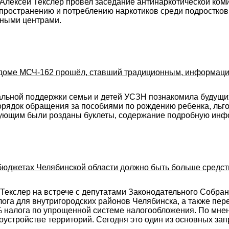
 Алексей Текслер провел заседание антинаркотической ком
ространению и потреблению наркотиков среди подростков,
ными центрами.
доме МСЧ-162 прошёл, ставший традиционным, информаци
альной поддержки семьи и детей УСЗН познакомила будущи
порядок обращения за пособиями по рождению ребенка, ль
вующим были розданы буклеты, содержание подробную ин
бюджетах Челябинской области должно быть больше средст
Текслер на встрече с депутатами Законодательного Собран
ога для внутригородских районов Челябинска, а также пер
налога по упрощенной системе налогообложения. По мнен
оустройстве территорий. Сегодня это один из основных зап