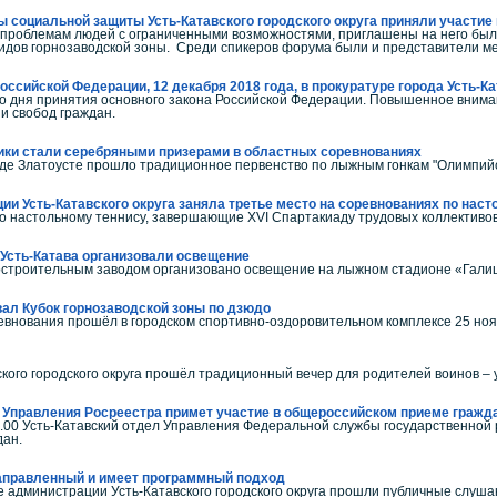
социальной защиты Усть-Катавского городского округа приняли участие 
проблемам людей с ограниченными возможностями, приглашены на него был
дов горнозаводской зоны. Среди спикеров форума были и представители ме
оссийской Федерации, 12 декабря 2018 года, в прокуратуре города Усть-
 со дня принятия основного закона Российской Федерации. Повышенное вним
и свобод граждан.
ики стали серебряными призерами в областных соревнованиях
оде Златоусте прошло традиционное первенство по лыжным гонкам "Олимпийс
и Усть-Катавского округа заняла третье место на соревнованиях по нас
о настольному теннису, завершающие XVI Cпартакиаду трудовых коллективов
Усть-Катава организовали освещение
ностроительным заводом организовано освещение на лыжном стадионе «Гали
вал Кубок горнозаводской зоны по дзюдо
ования прошёл в городском спортивно-оздоровительном комплексе 25 ноябр
кого городского округа прошёл традиционный вечер для родителей воинов – ус
л Управления Росреестра примет участие в общероссийском приеме гражд
20.00 Усть-Катавский отдел Управления Федеральной службы государственной 
аждан.
аправленный и имеет программный подход
ле администрации Усть-Катавского городского округа прошли публичные слуша