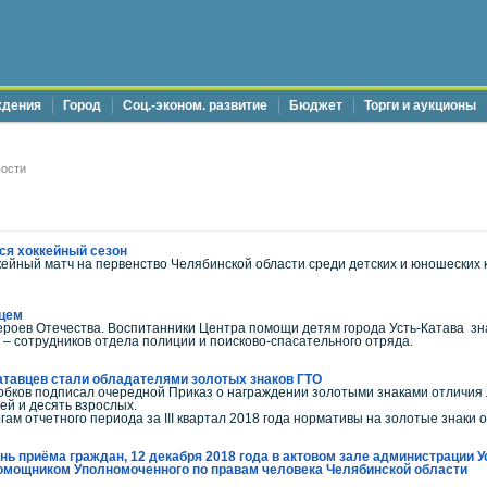
ждения
Город
Соц.-эконом. развитие
Бюджет
Торги и аукционы
ости
ся хоккейный сезон
ный матч на первенство Челябинской области среди детских и юношеских к
ьцем
ероев Отечества. Воспитанники Центра помощи детям города Усть-Катава знаю
– сотрудников отдела полиции и поисково-спасательного отряда.
атавцев стали обладателями золотых знаков ГТО
ов подписал очередной Приказ о награждении золотыми знаками отличия ли
ей и десять взрослых.
ам отчетного периода за III квартал 2018 года нормативы на золотые знаки
ь приёма граждан, 12 декабря 2018 года в актовом зале администрации Уст
мощником Уполномоченного по правам человека Челябинской области