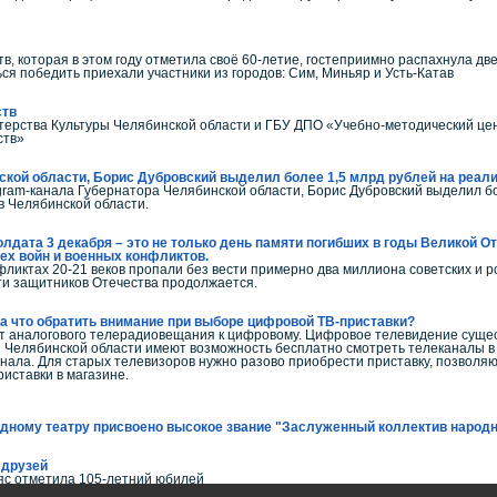
тв, которая в этом году отметила своё 60-летие, гостеприимно распахнула д
ся победить приехали участники из городов: Сим, Миньяр и Усть-Катав
ств
терства Культуры Челябинской области и ГБУ ДПО «Учебно-методический цент
ств»
кой области, Борис Дубровский выделил более 1,5 млрд рублей на реали
ram-канала Губернатора Челябинской области, Борис Дубровский выделил бол
в Челябинской области.
лдата 3 декабря – это не только день памяти погибших в годы Великой От
сех войн и военных конфликтов.
фликтах 20-21 веков пропали без вести примерно два миллиона советских и р
ти защитников Отечества продолжается.
а что обратить внимание при выборе цифровой ТВ-приставки?
от аналогового телерадиовещания к цифровому. Цифровое телевидение сущест
й Челябинской области имеют возможность бесплатно смотреть телеканалы
нала. Для старых телевизоров нужно разово приобрести приставку, позволя
иставки в магазине.
одному театру присвоено высокое звание "Заслуженный коллектив народ
 друзей
яс отметила 105-летний юбилей