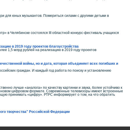
вери для юных музыкантов. Помериться силами с другими детьми в
р» в Челябинске состоялся III областной конкурс-фестиваль учащихся
зацию в 2019 году проектов благоустройства
ее 1,5 млрд рублей на реализацию в 2019 году проектов
ечественной войны, но и дата, которая объединяет всех погибших и
оссийских граждан. И каждый год работа по поиску и установлению
венно лучше «аналога» по качеству картинки и звука, более устойчиво к
 в новом цифровом формате. Современные телевизоры имеют встроенные
ющую принимать «цифру». РТРС информирует о том, на что обратить
ного творчества" Российской Федерации