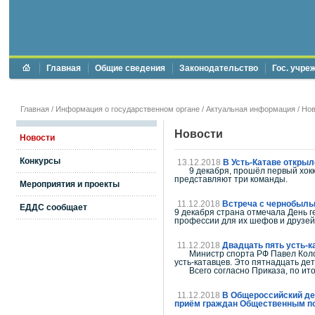
Главная
Общие сведения
Законодательство
Гос. учре
Главная
/
Информация о государственном органе
/
Актуальная информация
/
Нов
Новости
Новости
Конкурсы
13.12.2018
В Усть-Катаве открыл
9 декабря, прошёл первый хоккей
представляют три команды.
Мероприятия и проекты
11.12.2018
Встреча с чернобыл
ЕДДС сообщает
9 декабря страна отмечала День г
профессии для их шефов и друзей 
11.12.2018
Двадцать пять усть-к
Министр спорта РФ Павел Колобк
усть-катавцев. Это пятнадцать дет
Всего согласно Приказа, по итог
11.12.2018
В Общероссийский ден
приём граждан Общественным по