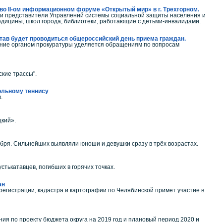
во II-ом информационном форуме «Открытый мир» в г. Трехгорном.
и представители Управлений системы социальной защиты населения и
дицины, школ города, библиотеки, работающие с детьми-инвалидами.
Катав будет проводиться общероссийский день приема граждан.
ание органом прокуратуры уделяется обращениям по вопросам
кие трассы".
тольному теннису
.
цкий».
я. Сильнейших выявляли юноши и девушки сразу в трёх возрастах.
тькатавцев, погибших в горячих точках.
ан
регистрации, кадастра и картографии по Челябинской примет участие в
ния по проекту бюджета округа на 2019 год и плановый период 2020 и