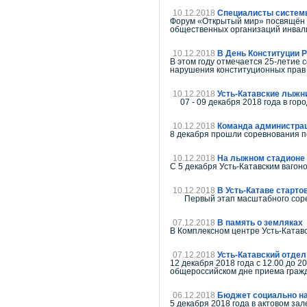
10.12.2018
Специалисты системы 
Форум «Открытый мир» посвящён 
общественных организаций инвали
10.12.2018
В День Конституции Р
В этом году отмечается 25-летие
нарушения конституционных прав 
10.12.2018
Усть-Катавские лыжн
07 - 09 декабря 2018 года в гор
10.12.2018
Команда администраци
8 декабря прошли соревнования п
10.12.2018
На лыжном стадионе 
С 5 декабря Усть-Катавским ваго
10.12.2018
В Усть-Катаве старто
Первый этап масштабного соревн
07.12.2018
В память о земляках
В Комплексном центре Усть-Катавс
07.12.2018
Усть-Катавский отде
12 декабря 2018 года с 12.00 до 
общероссийском дне приема гр
06.12.2018
Бюджет социально н
5 декабря 2018 года в актовом за