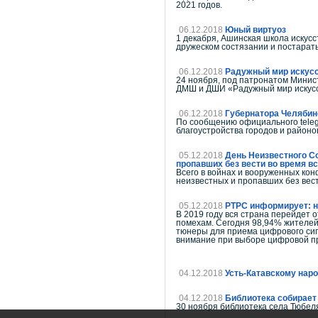
2021 годов.
06.12.2018
Юный виртуоз
1 декабря, Ашинская школа искусс
дружеском состязании и постарать
06.12.2018
Радужный мир искус
24 ноября, под патронатом Минис
ДМШ и ДШИ «Радужный мир искус
06.12.2018
Губернатора Челябинс
По сообщению официального teleg
благоустройства городов и районо
05.12.2018
День Неизвестного Со
пропавших без вести во время в
Всего в войнах и вооруженных кон
неизвестных и пропавших без вес
05.12.2018
РТРС информирует: н
В 2019 году вся страна перейдет 
помехам. Сегодня 98,94% жителе
тюнеры для приема цифрового сиг
внимание при выборе цифровой пр
04.12.2018
Усть-Катавскому нар
04.12.2018
Библиотека собирает
30 ноября библиотека села Тюбел