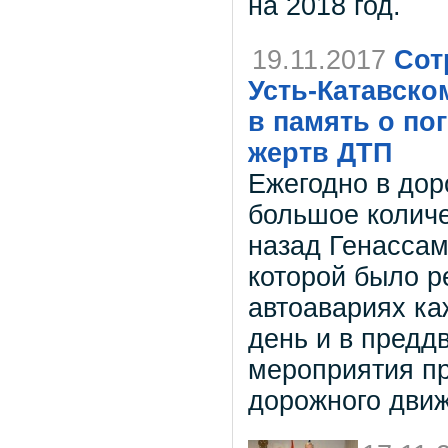
на 2018 год.
19.11.2017
Сот
Усть-Катавско
в память о по
жертв ДТП
Ежегодно в дор
большое количе
назад Генасса
которой было р
автоавариях ка
день и в предд
мероприятия п
дорожного дви