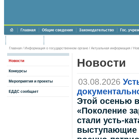
Главная
Общие сведения
Законодательство
Гос. учре
Торги и аукционы
Противодействие коррупции
Главная
/
Информация о государственном органе
/
Актуальная информация
/
Нов
Новости
Новости
Конкурсы
03.08.2026
Уст
Мероприятия и проекты
документальн
ЕДДС сообщает
Этой осенью 
«Поколение за
стали усть-ка
выступающие 