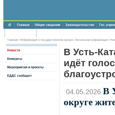
Главная
Общие сведения
Законодательство
Гос. учре
Торги и аукционы
Противодействие коррупции
Главная
/
Информация о государственном органе
/
Актуальная информация
/
Нов
В Усть-Ка
Новости
Конкурсы
идёт голо
Мероприятия и проекты
благоустр
ЕДДС сообщает
В 
04.05.2026
округе жит