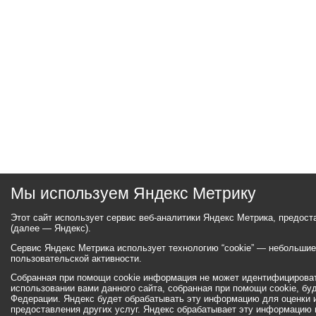
Мы используем Яндекс Метрику
Этот сайт использует сервис веб-аналитики Яндекс Метрика, предос
(далее — Яндекс).
Сервис Яндекс Метрика использует технологию “cookie” — небольши
пользовательской активности.
Собранная при помощи cookie информация не может идентифицироват
использовании вами данного сайта, собранная при помощи cookie, бу
Федерации. Яндекс будет обрабатывать эту информацию для оценки ис
предоставления других услуг. Яндекс обрабатывает эту информацию 