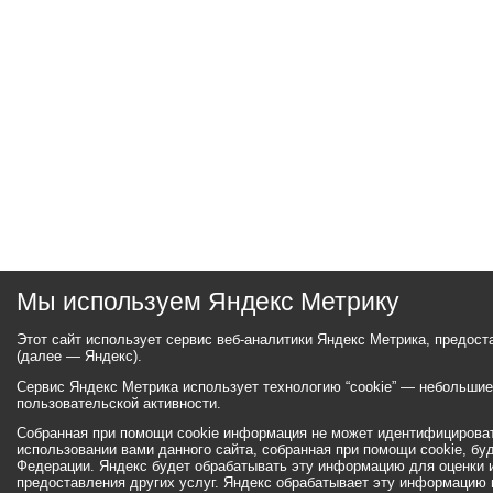
Мы используем Яндекс Метрику
Этот сайт использует сервис веб-аналитики Яндекс Метрика, предос
(далее — Яндекс).
Сервис Яндекс Метрика использует технологию “cookie” — небольши
пользовательской активности.
Собранная при помощи cookie информация не может идентифицироват
использовании вами данного сайта, собранная при помощи cookie, бу
Федерации. Яндекс будет обрабатывать эту информацию для оценки ис
предоставления других услуг. Яндекс обрабатывает эту информацию 