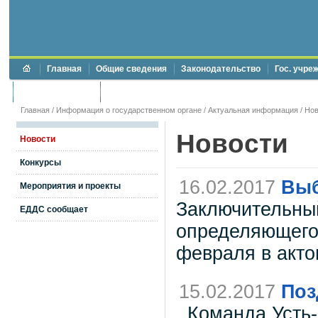
Главная
Общие сведения
Законодательство
Гос. учре
Торги и аукционы
Противодействие коррупции
Главная
/
Информация о государственном органе
/
Актуальная информация
/
Нов
Новости
Новости
Конкурсы
16.02.2017
Выб
Мероприятия и проекты
Заключительны
ЕДДС сообщает
определяющего 
февраля в акто
15.02.2017
Поз
Команда Усть-