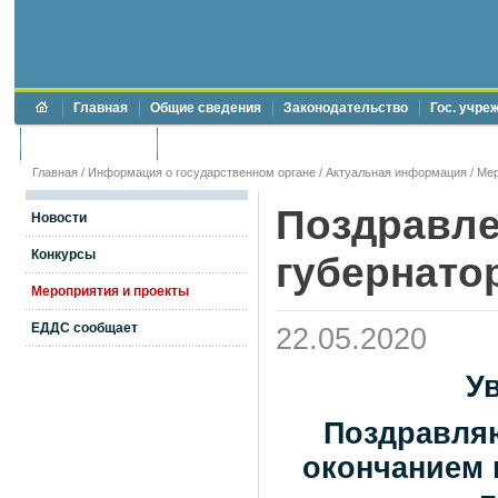
Главная
Общие сведения
Законодательство
Гос. учре
Торги и аукционы
Противодействие коррупции
Главная
/
Информация о государственном органе
/
Актуальная информация
/
Мер
Поздравле
Новости
Конкурсы
губернато
Мероприятия и проекты
ЕДДС сообщает
22.05.2020
У
Поздравляю
окончанием 