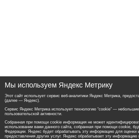
Мы используем Яндекс Метрику
Этот сайт использует сервис веб-аналитики Яндекс Метрика, предос
(далее — Яндекс).
Сервис Яндекс Метрика использует технологию “cookie” — небольши
пользовательской активности.
Собранная при помощи cookie информация не может идентифицироват
использовании вами данного сайта, собранная при помощи cookie, бу
Федерации. Яндекс будет обрабатывать эту информацию для оценки ис
предоставления других услуг. Яндекс обрабатывает эту информацию 