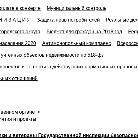
рплате в конверте
Муниципальный контроль
Н И З А Ц И Я
Защита прав потребителей
Реальные де
городского округа
Бюджет для граждан на 2018 год
Реф
населения 2020
Антимонопольный комплаенс
Всеросси
учтенных объектов недвижимости по 518-фз
проектов и экспертиза действующих нормативных правовы
льных отношений
твенном органе
>
ятия и проекты
ки и ветераны Государственной инспекции безопасно