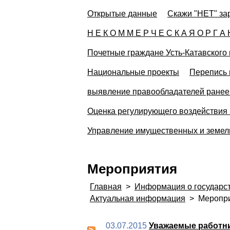
Открытые данные
Скажи "НЕТ" за
Н Е К О М М Е Р Ч Е С К А Я О Р Г А 
Почетные граждане Усть-Катавского 
Национальные проекты
Перепись 
выявление правообладателей ранее 
Оценка регулирующего воздействия 
Управление имущественных и земе
Мероприятия
Главная
>
Информация о государс
Актуальная информация
>
Меропри
03.07.2015
Уважаемые работни