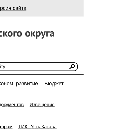
рсия сайта
коном. развитие
Бюджет
документов
Извещение
торам
ТИК г.Усть-Катава