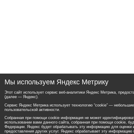
Мы используем Яндекс Метрику
Этот сайт использует сервис веб-аналитики Яндекс Метрика, предос
(далее — Яндекс).
Сервис Яндекс Метрика использует технологию “cookie” — небольши
пользовательской активности.
Собранная при помощи cookie информация не может идентифицироват
использовании вами данного сайта, собранная при помощи cookie, бу
Федерации. Яндекс будет обрабатывать эту информацию для оценки ис
предоставления других услуг. Яндекс обрабатывает эту информацию 