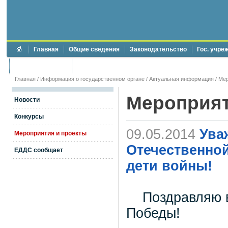
Главная
Общие сведения
Законодательство
Гос. учре
Торги и аукционы
Противодействие коррупции
Главная
/
Информация о государственном органе
/
Актуальная информация
/
Мер
Мероприя
Новости
Конкурсы
09.05.2014
Ува
Мероприятия и проекты
Отечественной
ЕДДС сообщает
дети войны!
Уважаем
Поздравляю ва
Победы!