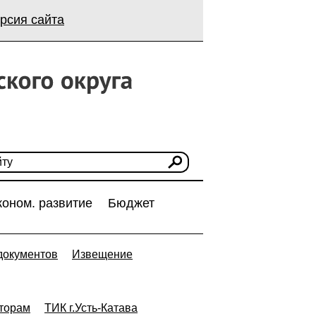
рсия сайта
коном. развитие
Бюджет
документов
Извещение
торам
ТИК г.Усть-Катава