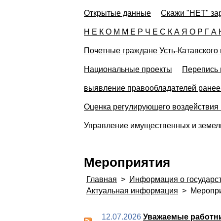
Открытые данные
Скажи "НЕТ" за
Н Е К О М М Е Р Ч Е С К А Я О Р Г А 
Почетные граждане Усть-Катавского 
Национальные проекты
Перепись 
выявление правообладателей ранее 
Оценка регулирующего воздействия 
Управление имущественных и земе
Мероприятия
Главная
>
Информация о государс
Актуальная информация
>
Меропри
12.07.2026
Уважаемые работни