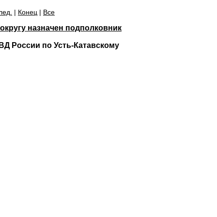
лед.
|
Конец
|
Все
 округу назначен подполковник
ВД России по Усть-Катавскому