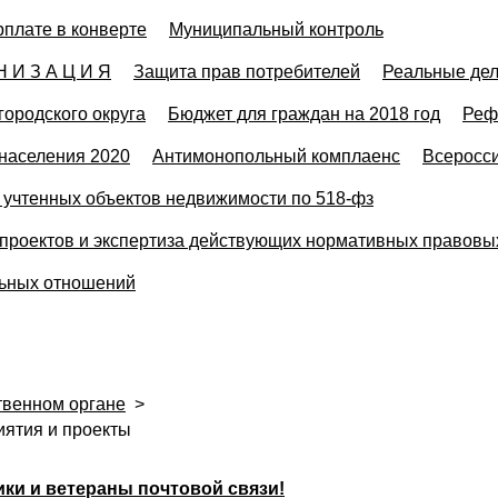
рплате в конверте
Муниципальный контроль
Н И З А Ц И Я
Защита прав потребителей
Реальные де
городского округа
Бюджет для граждан на 2018 год
Реф
населения 2020
Антимонопольный комплаенс
Всеросси
учтенных объектов недвижимости по 518-фз
проектов и экспертиза действующих нормативных правовы
льных отношений
твенном органе
>
ятия и проекты
ки и ветераны почтовой связи!