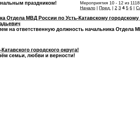
ональным праздником!
Мероприятия 10 - 12 из 1118
Начало
|
Пред.
|
2
3
4
5
6
|
С
ка Отдела МВД России по Усть-Катавскому городскому
надьевич
ием на ответственную должность начальника Отдела М
Катавского городского округа!
нём семьи, любви и верности!