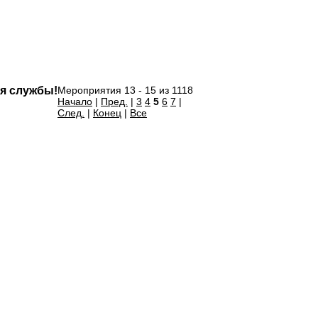
ия службы!
Мероприятия 13 - 15 из 1118
Начало
|
Пред.
|
3
4
5
6
7
|
След.
|
Конец
|
Все