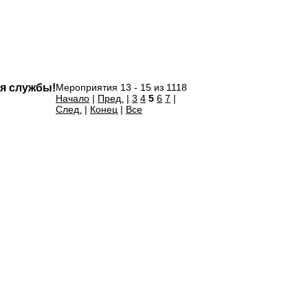
ия службы!
Мероприятия 13 - 15 из 1118
Начало
|
Пред.
|
3
4
5
6
7
|
След.
|
Конец
|
Все