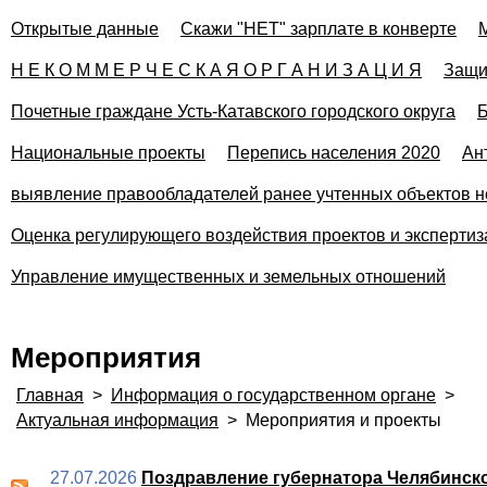
Открытые данные
Скажи "НЕТ" зарплате в конверте
Н Е К О М М Е Р Ч Е С К А Я О Р Г А Н И З А Ц И Я
Защи
Почетные граждане Усть-Катавского городского округа
Б
Национальные проекты
Перепись населения 2020
Ан
выявление правообладателей ранее учтенных объектов н
Оценка регулирующего воздействия проектов и эксперти
Управление имущественных и земельных отношений
Мероприятия
Главная
>
Информация о государственном органе
>
Актуальная информация
>
Мероприятия и проекты
27.07.2026
Поздравление губернатора Челябинско