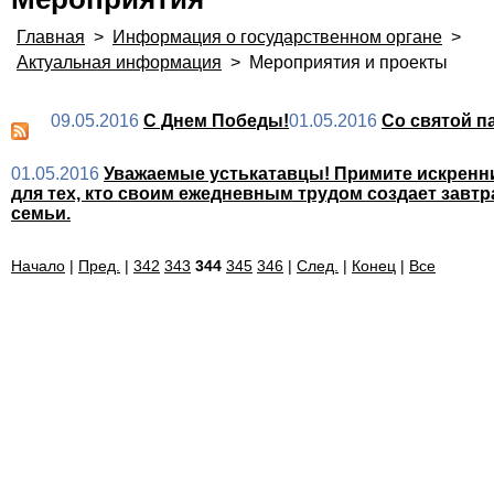
Главная
>
Информация о государственном органе
>
Актуальная информация
>
Мероприятия и проекты
09.05.2016
С Днем Победы!
01.05.2016
Со святой п
01.05.2016
Уважаемые устькатавцы! Примите искренние
для тех, кто своим ежедневным трудом создает завт
семьи.
Начало
|
Пред.
|
342
343
344
345
346
|
След.
|
Конец
|
Все