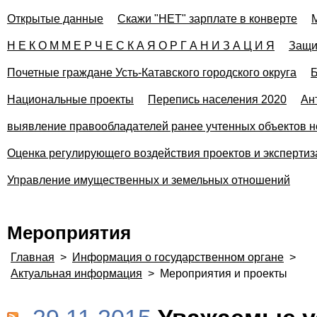
Открытые данные
Скажи "НЕТ" зарплате в конверте
Н Е К О М М Е Р Ч Е С К А Я О Р Г А Н И З А Ц И Я
Защи
Почетные граждане Усть-Катавского городского округа
Б
Национальные проекты
Перепись населения 2020
Ан
выявление правообладателей ранее учтенных объектов н
Оценка регулирующего воздействия проектов и эксперти
Управление имущественных и земельных отношений
Мероприятия
Главная
>
Информация о государственном органе
>
Актуальная информация
>
Мероприятия и проекты