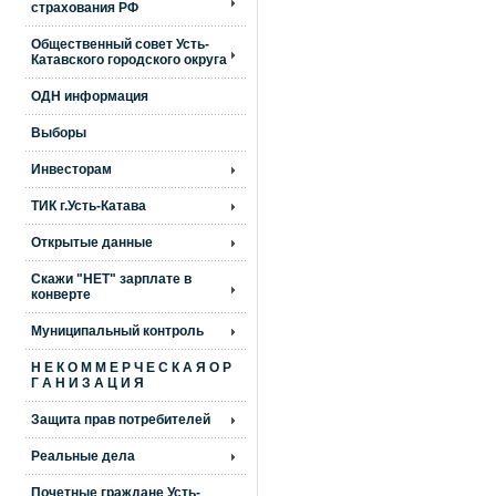
страхования РФ
Общественный совет Усть-
Катавского городского округа
ОДН информация
Выборы
Инвесторам
ТИК г.Усть-Катава
Открытые данные
Скажи "НЕТ" зарплате в
конверте
Муниципальный контроль
Н Е К О М М Е Р Ч Е С К А Я О Р
Г А Н И З А Ц И Я
Защита прав потребителей
Реальные дела
Почетные граждане Усть-