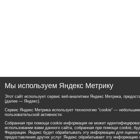
Мы используем Яндекс Метрику
Этот сайт использует сервис веб-аналитики Яндекс Метрика, предос
(далее — Яндекс).
Сервис Яндекс Метрика использует технологию “cookie” — небольши
пользовательской активности.
Собранная при помощи cookie информация не может идентифицироват
использовании вами данного сайта, собранная при помощи cookie, бу
Федерации. Яндекс будет обрабатывать эту информацию для оценки ис
предоставления других услуг. Яндекс обрабатывает эту информацию 