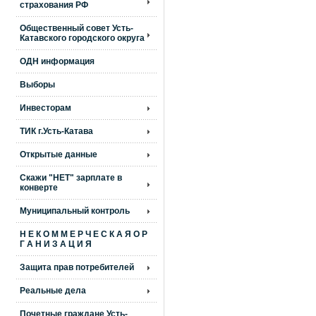
страхования РФ
Общественный совет Усть-
Катавского городского округа
ОДН информация
Выборы
Инвесторам
ТИК г.Усть-Катава
Открытые данные
Скажи "НЕТ" зарплате в
конверте
Муниципальный контроль
Н Е К О М М Е Р Ч Е С К А Я О Р
Г А Н И З А Ц И Я
Защита прав потребителей
Реальные дела
Почетные граждане Усть-