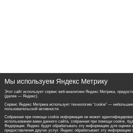
Мы используем Яндекс Метрику
Этот сайт использует сервис веб-аналитики Яндекс Метрика, предос
(далее — Яндекс).
Сервис Яндекс Метрика использует технологию “cookie” — небольши
пользовательской активности.
Собранная при помощи cookie информация не может идентифицироват
использовании вами данного сайта, собранная при помощи cookie, бу
Федерации. Яндекс будет обрабатывать эту информацию для оценки ис
предоставления других услуг. Яндекс обрабатывает эту информацию 