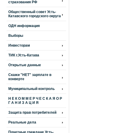
страхования РФ
Общественный совет Усть-
Катавского городского округа
ОДН информация
Выборы
Инвесторам
ТИК г.Усть-Катава
Открытые данные
Скажи "НЕТ" зарплате в
конверте
Муниципальный контроль
Н Е К О М М Е Р Ч Е С К А Я О Р
Г А Н И З А Ц И Я
Защита прав потребителей
Реальные дела
Почетные граждане Усть-