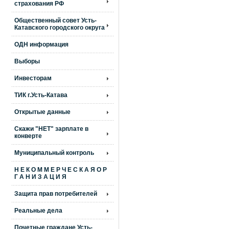
страхования РФ
Общественный совет Усть-
Катавского городского округа
ОДН информация
Выборы
Инвесторам
ТИК г.Усть-Катава
Открытые данные
Скажи "НЕТ" зарплате в
конверте
Муниципальный контроль
Н Е К О М М Е Р Ч Е С К А Я О Р
Г А Н И З А Ц И Я
Защита прав потребителей
Реальные дела
Почетные граждане Усть-