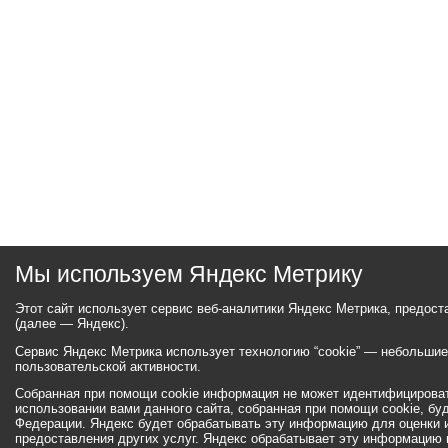
Мы используем Яндекс Метрику
Этот сайт использует сервис веб-аналитики Яндекс Метрика, предос
(далее — Яндекс).
Сервис Яндекс Метрика использует технологию “cookie” — небольши
пользовательской активности.
Собранная при помощи cookie информация не может идентифицироват
использовании вами данного сайта, собранная при помощи cookie, бу
Федерации. Яндекс будет обрабатывать эту информацию для оценки ис
предоставления других услуг. Яндекс обрабатывает эту информацию 