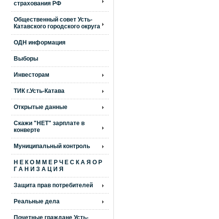
страхования РФ
Общественный совет Усть-
Катавского городского округа
ОДН информация
Выборы
Инвесторам
ТИК г.Усть-Катава
Открытые данные
Скажи "НЕТ" зарплате в
конверте
Муниципальный контроль
Н Е К О М М Е Р Ч Е С К А Я О Р
Г А Н И З А Ц И Я
Защита прав потребителей
Реальные дела
Почетные граждане Усть-