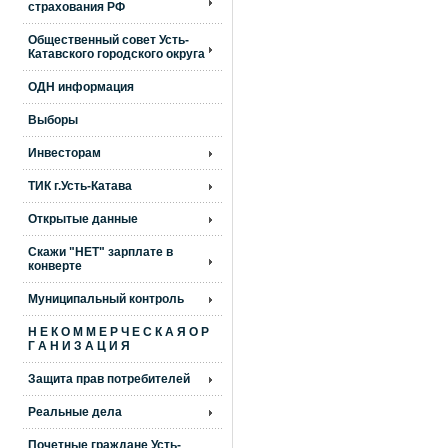
страхования РФ
Общественный совет Усть-
Катавского городского округа
ОДН информация
Выборы
Инвесторам
ТИК г.Усть-Катава
Открытые данные
Скажи "НЕТ" зарплате в
конверте
Муниципальный контроль
Н Е К О М М Е Р Ч Е С К А Я О Р
Г А Н И З А Ц И Я
Защита прав потребителей
Реальные дела
Почетные граждане Усть-