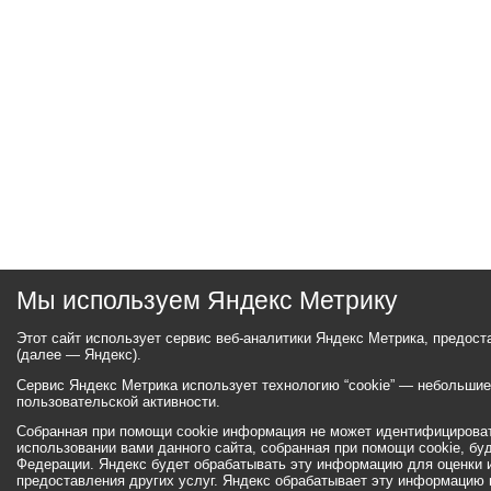
Мы используем Яндекс Метрику
Этот сайт использует сервис веб-аналитики Яндекс Метрика, предос
(далее — Яндекс).
Сервис Яндекс Метрика использует технологию “cookie” — небольши
пользовательской активности.
Собранная при помощи cookie информация не может идентифицироват
использовании вами данного сайта, собранная при помощи cookie, бу
Федерации. Яндекс будет обрабатывать эту информацию для оценки ис
предоставления других услуг. Яндекс обрабатывает эту информацию 